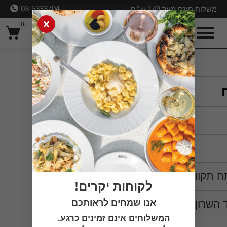
03-5333704
משלוח חינם מעל 149 ש״ח
0
כניסה
ח תקווה
לקוחות יקרים!
אנו שמחים לראותכם
 השרון
המשלוחים אינם זמינים כרגע.