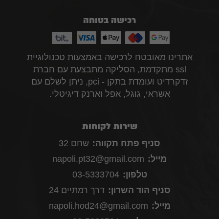
רכישה בטוחה
אתרינו מאובטח לרכישה באמצעות טכנולוגיית
ssl מתקדמת, הסליקה מתבצעת עם חברת
זדקרדיט ועומדת בתקן - pci, ניתן לשלם עם
אשראי, גוגל, אפל וארנק דיגיטלי.
שירות לקוחות
סניף פתח תקווה:
שחם 32
מייל:
napoli.pt32@gmail.com
טלפון:
03-5333704
סניף הוד השרון:
דרך רמתיים 24
מייל:
napoli.hod24@gmail.com