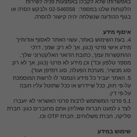
באפשרותו שלא לקבלו באמצעות פניה לשירות
הלקוחות שלנו במספר: 02-546558 ולבקש הסרה או
בגוף ההודעה שנשלחה יהיה קישור להסרה.
איסוף מידע
4. בעת השימוש באתר, עשוי האתר לאסוף אודותיך
מידע אישי פרטי (כגון, אך לא רק: שמך, דרכי
ההתקשרות עמך, כתובת הדואר האלקטרוני שלך,
מספר טלפון וכד') וכן מידע לא פרטי (כגון, אך לא רק:
סוג מכשיר, מערכת הפעלה, סוג דפדפן ועוד).
5. האתר יעביר כל מידע הנמסר לו לרשות המוסמכת
על-פי חוק, ככל שיידרש או ככל שתוטל עליו חובה
על-פי דין.
5.1 פרטי המשתמש לרבות פרטי האשראי לא יועברו
לצד ג למעט חברות שאליהן אתם מחוברים כגון: חברת
סליקה, חברת משלוחים, חברת OTP וכו.
שימוש במידע