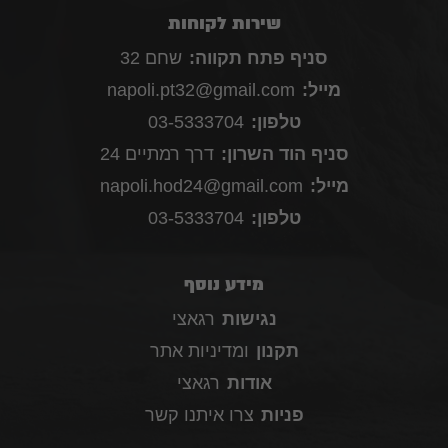
שירות לקוחות
סניף פתח תקווה:
שחם 32
מייל:
napoli.pt32@gmail.com
טלפון:
03-5333704
סניף הוד השרון:
דרך רמתיים 24
מייל:
napoli.hod24@gmail.com
טלפון:
03-5333704
מידע נוסף
נגישות
רגאצי
תקנון
ומדיניות אתר
אודות
רגאצי
פניות
צרו איתנו קשר