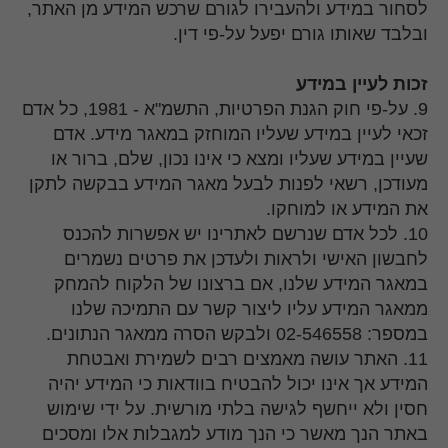
לסחור במידע ולהעבירו לגורם שרכש המידע מן האתר,
ובלבד שאותו גורם יפעל על-פי דין.
זכות לעיין במידע
9. על-פי חוק הגנת הפרטיות, התשמ"א - 1981, כל אדם
זכאי לעיין במידע שעליו המוחזק במאגר מידע. אדם
שעיין במידע שעליו ומצא כי אינו נכון, שלם, ברור או
מעודכן, רשאי לפנות לבעל מאגר המידע בבקשה לתקן
את המידע או למוחקו.
10. לכל אדם שנרשם לאתרינו יש אפשרות להכנס
לחבשון האישי ולראות ולעדכן את פרטים נשמרים
במאגר המידע שלנו, אם ברצונו של הלקוח להמחק
ממאגר המידע עליו ליצור קשר עם התמיכה שלנו
במספר: 02-546558 ולבקש הסרה ממאגר הנתונים.
11. האתר עושה מאמצים רבים לשמירת ואבטחת
המידע אך אינו יכול להבטיח בוודאות כי המידע יהיה
חסין ולא ייחשף לגישה בלתי מורשית. על ידי שימוש
באתר הנך מאשר כי הנך מודע למגבלות אלו ומסכים