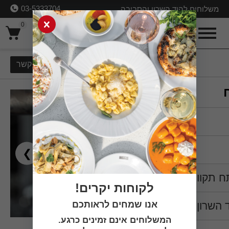
03-5333704
משלוחים להוד השרון והסביבה
0
כניסה
אירועים ברגאצי הוד השרון
ליצירת קשר
❮
❯
ח תקווה
לקוחות יקרים!
אנו שמחים לראותכם
 השרון
המשלוחים אינם זמינים כרגע.