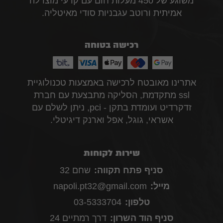
משוגע של 450 מעלות חום עם קרעי מוצרלה
אמיתית ורוטב עגבניות סודי מאיטליה.
רכישה בטוחה
אתרינו מאובטח לרכישה באמצעות טכנולוגיית
ssl מתקדמת, הסליקה מתבצעת עם חברת
זדקרדיט ועומדת בתקן - pci, ניתן לשלם עם
אשראי, גוגל, אפל וארנק דיגיטלי.
שירות לקוחות
סניף פתח תקווה:
שחם 32
מייל:
napoli.pt32@gmail.com
טלפון:
03-5333704
סניף הוד השרון:
דרך רמתיים 24