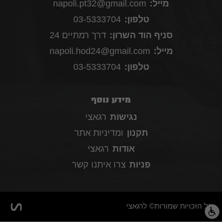
מייל:
napoli.pt32@gmail.com
טלפון:
03-5333704
סניף הוד השרון:
דרך רמתיים 24
מייל:
napoli.hod24@gmail.com
טלפון:
03-5333704
מידע נוסף
נגישות
רגאצי
תקנון
ומדיניות אתר
אודות
רגאצי
פניות
צרו איתנו קשר
כל הזכויות שמורות© לרגאצי