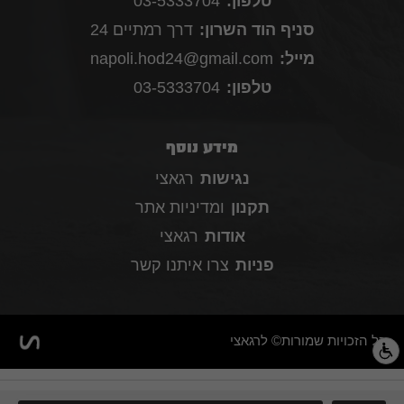
טלפון:
03-5333704
סניף הוד השרון:
דרך רמתיים 24
מייל:
napoli.hod24@gmail.com
טלפון:
03-5333704
מידע נוסף
נגישות
רגאצי
תקנון
ומדיניות אתר
אודות
רגאצי
פניות
צרו איתנו קשר
כל הזכויות שמורות© לרגאצי