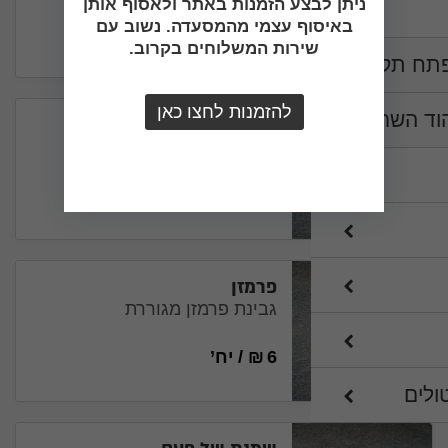
ניתן לבצע הזמנות באתר ולאסוף אותן
באיסוף עצמי מהמסעדה. נשוב עם
6
₪
/
יח’
שירות המשלוחים בקרוב.
פתח תקווה
להזמנות לחצו כאן
וד השרון
בלסמי מצומצם
4
₪
/
יח’
פרמזן
גבינת פרמזן מגוררת
6
₪
/
יח’
ולים