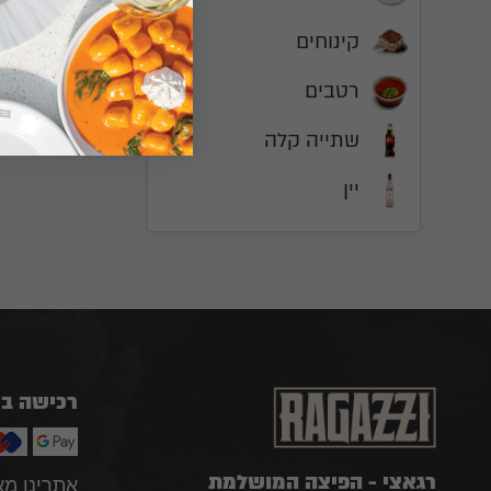
‫קינוחים
רטבים
שתייה קלה
‫יין
רכישה ב
רגאצי - הפיצה המושלמת
אתרינו מ